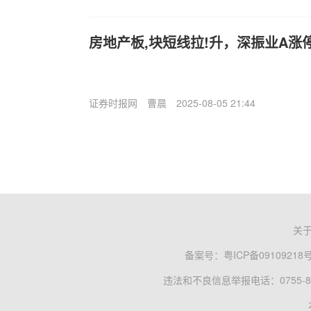
房地产板,块短线拉!升，深振业A涨
证券时报网
曹晨
2025-08-05 21:44
关
备案号：
粤ICP备09109218
违法和不良信息举报电话：0755-83