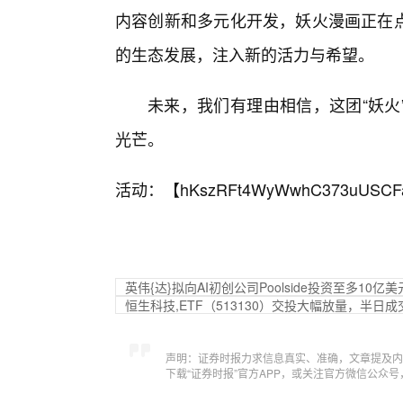
内容创新和多元化开发，妖火漫画正在点
的生态发展，注入新的活力与希望。
未来，我们有理由相信，这团“妖火
光芒。
活动：【
hKszRFt4WyWwhC373uUSCF
英伟{达}拟向AI初创公司Poolside投资至多10亿美
恒生科技,ETF（513130）交投大幅放量，半日
声明：证券时报力求信息真实、准确，文章提及内
下载“证券时报”官方APP，或关注官方微信公众