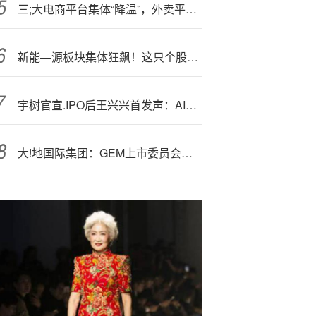
三;大电商平台集体“降温”，外卖平台集体划线，真正改变还要看下一步
新能—源板块集体狂飙！这只个股两个月涨超271%！
宇树官宣.IPO后王兴兴首发声：AI确实是我最后悔的一件事
大!地国际集团：GEM上市委员会决定维持停牌决定