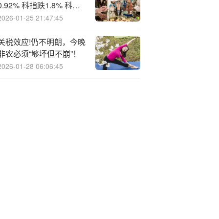
0.92% 科指跌1.8% 科网
股、芯片股普跌 新消费概
2026-01-25 21:47:45
念走弱 泡泡玛特跌近6%
关税效应!仍不明朗，今晚
非农必须“够坏但不崩”！
2026-01-28 06:06:45