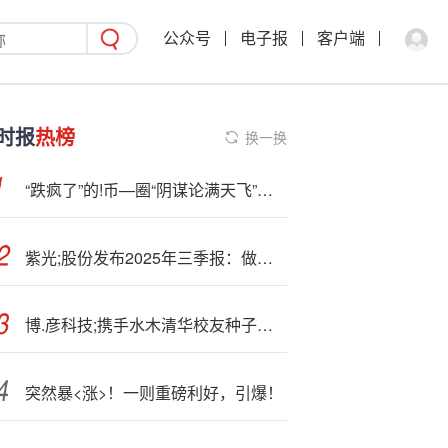
公众号
电子报
客户端
时报
热榜
换一换
“跌疯了”的!币—圈“阴谋论满天飞”：美国政府“抢钱”，华尔街“做空”，甚至是“摩根大通大战特朗普”
紫光;股份发布2025年三季报：做强“算力×联接” 成就强劲高增长
博.彦科技;携手水木清华校友种子基金，为硬核科创项目搭台赋能
突然暴<涨>！一则重磅利好，引爆！