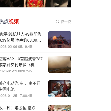
热点
视频
换一换
地:平;线机器人-W拟配售
6.39亿股 净筹约63.39亿
港元
2026-02-06 05:19:45
空客A32—0首超波音737
成累计交付最多飞机
2026-01-29 00:07:45
美产电动汽:车;，离不开
中国电池
2026-01-25 17:00:45
收—评：港股恒;指跌